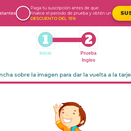
Paga tu suscripción antes de que
SU
stantes
finalice el periodo de prueba y obtén un
DESCUENTO DEL 15%
1
2
Inicio
Prueba
Ingles
ncha sobre la imagen para dar la vuelta a la tarj