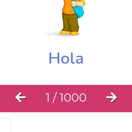
Hello
Hola
1
/
1000