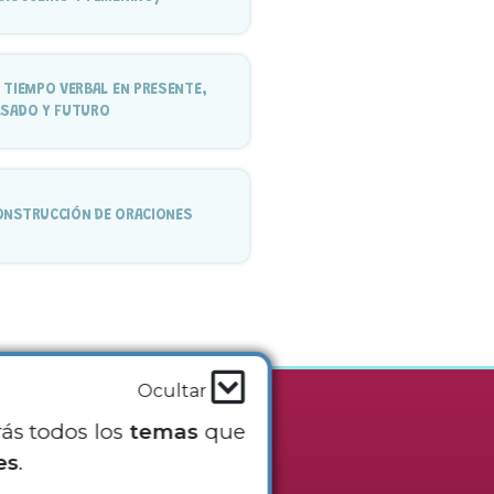
 TIEMPO VERBAL EN PRESENTE,
ASADO Y FUTURO
ONSTRUCCIÓN DE ORACIONES
Ocultar
rás todos los
temas
que
sotros
es
.