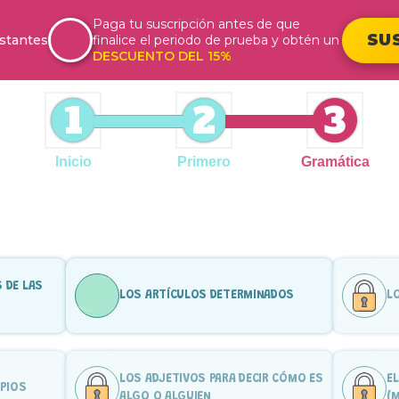
Paga tu suscripción antes de que
SU
stantes
finalice el periodo de prueba y obtén un
DESCUENTO DEL 15%
1
2
3
Inicio
Primero
Gramática
 DE LAS
LOS ARTÍCULOS DETERMINADOS
L
LOS ADJETIVOS PARA DECIR CÓMO ES
E
PIOS
ALGO O ALGUIEN
(