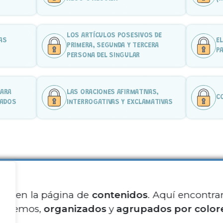
LOS ARTÍCULOS POSESIVOS DE
AS
EL
PRIMERA, SEGUNDA Y TERCERA
P
PERSONA DEL SINGULAR
PARA
LAS ORACIONES AFIRMATIVAS,
C
TADOS
INTERROGATIVAS Y EXCLAMATIVAS
tás en la página de
contenidos
. Aquí encontra
Sobre no
recemos,
organizados
y
agrupados por color
Contacto