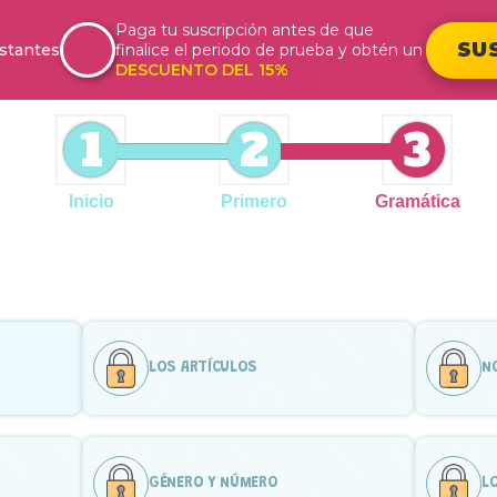
Paga tu suscripción antes de que
SU
stantes
finalice el periodo de prueba y obtén un
DESCUENTO DEL 15%
1
2
3
Inicio
Primero
Gramática
LOS ARTÍCULOS
N
GÉNERO Y NÚMERO
L