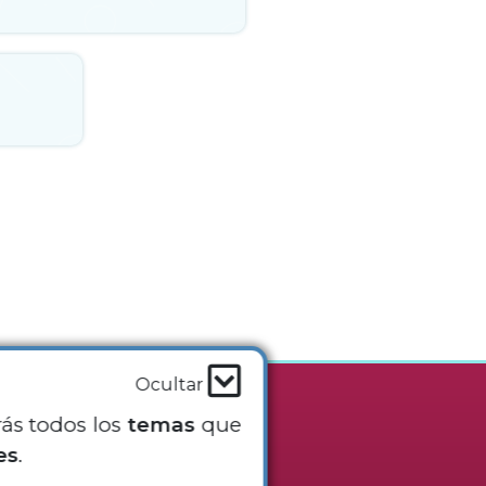
Ocultar
rás todos los
temas
que
sotros
es
.