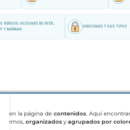
S VERBOS: ACCIONES DE AYER,
ORACIONES Y SUS TIPOS
Y Y MAÑANA
tás en la página de
contenidos
. Aquí encontra
Sobre no
recemos,
organizados
y
agrupados por color
Contacto