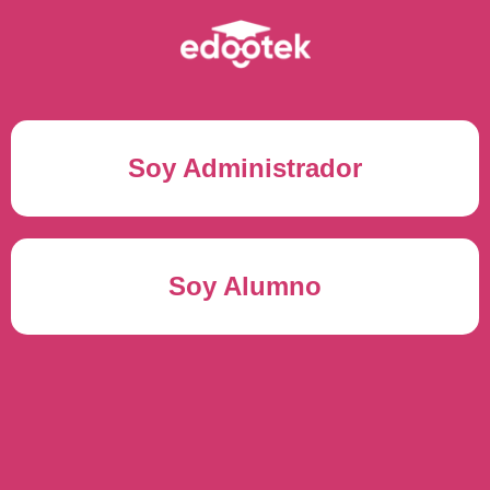
Soy Administrador
Correo electrónico(*)
Soy Alumno
Contraseña(*)
Usuario del alumno(*)
ENTRAR
Contraseña(*)