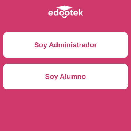
Soy Administrador
Correo electrónico(*)
Soy Alumno
Contraseña(*)
Usuario del alumno(*)
ENTRAR
Contraseña(*)