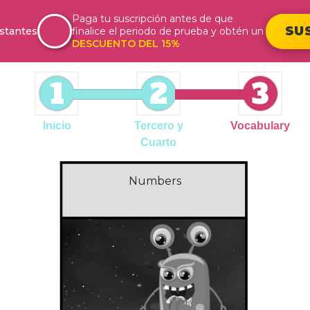
Paga tu suscripción antes de que
SU
stantes
finalice el periodo de prueba y obtén un
DESCUENTO DEL 15%
1
2
3
Inicio
Tercero y
Vocabulary
Cuarto
Numbers