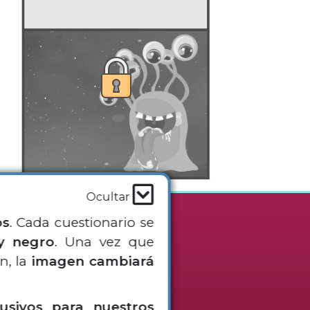
Ocultar
os
. Cada cuestionario se
sotros
y negro
. Una vez que
n, la
imagen cambiará
nes de compra
lusivos para nuestros