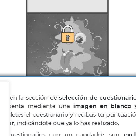
tás en la sección de
selección de cuestionari
Sobre no
epresenta mediante una
imagen en blanco 
Contacto
mpletes el cuestionario y recibas tu puntuació
Condicio
color
, indicándote que ya lo has realizado.
os cuestionarios con un candado? son
exc