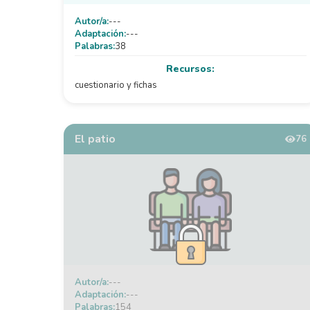
Autor/a:
---
Adaptación:
---
Palabras:
38
Recursos:
cuestionario y fichas
El patio
76
Autor/a:
---
Adaptación:
---
Palabras:
154