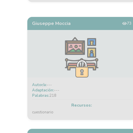
Giuseppe Moccia
73
Autor/a:
---
Adaptación:
---
Palabras:
218
Recursos:
cuestionario