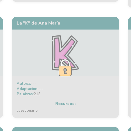
La "K" de Ana María
Autor/a:
---
Adaptación:
---
Palabras:
218
Recursos:
cuestionario