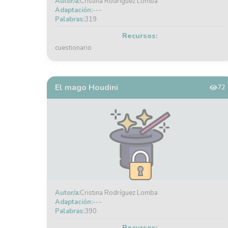
Autor/a:
Cristina Rodríguez Lomba
Adaptación:
---
Palabras:
319
Recursos:
cuestionario
El mago Houdini
72
Autor/a:
Cristina Rodríguez Lomba
Adaptación:
---
Palabras:
390
Recursos: