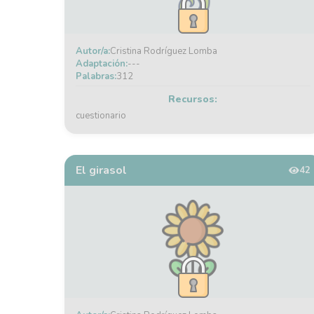
Autor/a:
Cristina Rodríguez Lomba
Adaptación:
---
Palabras:
312
Recursos:
cuestionario
El girasol
42