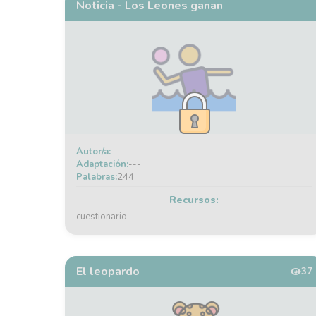
Noticia - Los Leones ganan
Autor/a:
---
Adaptación:
---
Palabras:
244
Recursos:
cuestionario
El leopardo
37