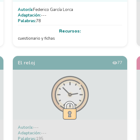
Autor/a:
Federico García Lorca
Adaptación:
---
Palabras:
78
Recursos:
cuestionario y fichas
El reloj
77
Autor/a:
---
Adaptación:
---
Palabras:
195