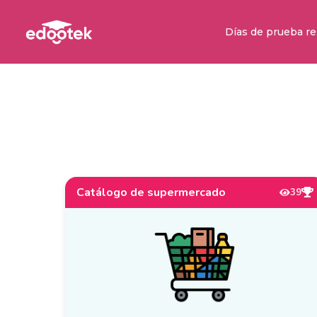
Días de prueba re
Catálogo de supermercado
39