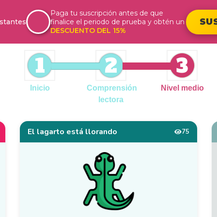
Paga tu suscripción antes de que
SU
stantes
finalice el periodo de prueba y obtén un
DESCUENTO DEL 15%
1
2
3
Inicio
Comprensión
Nivel medio
lectora
El lagarto está llorando
75