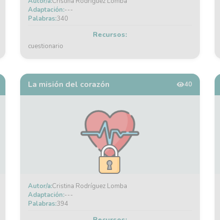
Autor/a:
Cristina Rodríguez Lomba
Adaptación:
---
Palabras:
340
Recursos:
cuestionario
La misión del corazón
40
Autor/a:
Cristina Rodríguez Lomba
Adaptación:
---
Palabras:
394
Recursos: