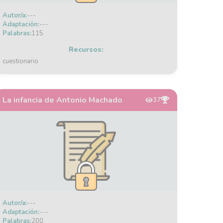
Autor/a:
---
Adaptación:
---
Palabras:
115
Recursos:
cuestionario
La infancia de Antonio Machado
37
Autor/a:
---
Adaptación:
---
Palabras:
200