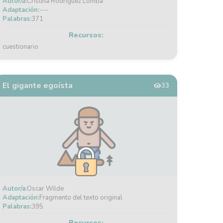
Autor/a:
Cristina Rodríguez Lomba
Adaptación:
---
Palabras:
371
Recursos:
cuestionario
El gigante egoísta
33
Autor/a:
Oscar Wilde
Adaptación:
Fragmento del texto original
Palabras:
395
Recursos: