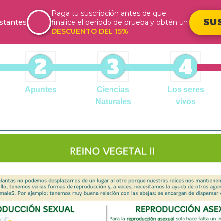
Paga tu suscripción antes de que
SU
stantes
finalice el periodo de prueba y obtén un
DESCUENTO DEL 15%
2
3
4
Apuntes
Ciencias
Los seres
Naturales
vivos