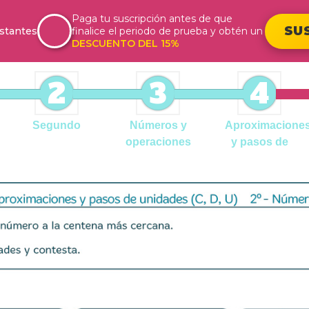
Paga tu suscripción antes de que
SU
stantes
finalice el periodo de prueba y obtén un
DESCUENTO DEL 15%
2
3
4
Segundo
Números y
Aproximacione
operaciones
y pasos de
unidades (C,
D, U)