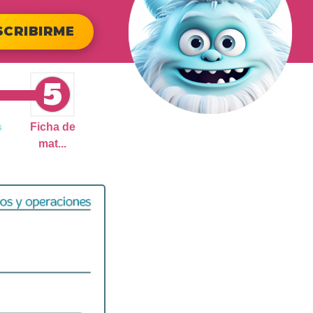
SCRIBIRME
5
s
Ficha de
mat...