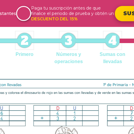
Paga tu suscripción antes de que
SU
stantes
finalice el periodo de prueba y obtén un
DESCUENTO DEL 15%
2
3
4
Primero
Números y
Sumas con
operaciones
llevadas