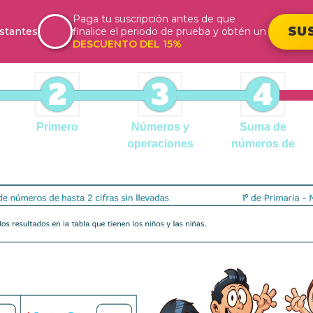
Paga tu suscripción antes de que
SU
stantes
finalice el periodo de prueba y obtén un
DESCUENTO DEL 15%
2
3
4
Primero
Números y
Suma de
operaciones
números de
hasta 2
cifras sin
llevadas