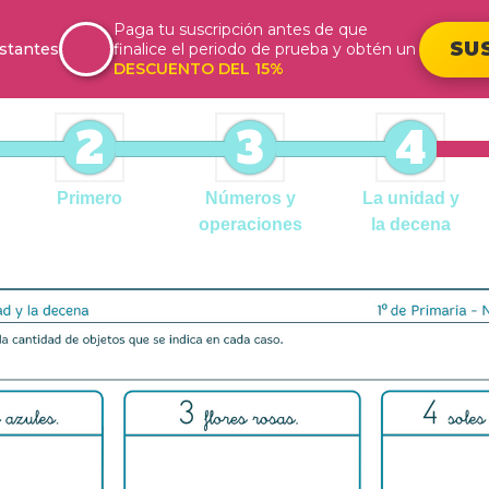
Paga tu suscripción antes de que
SU
stantes
finalice el periodo de prueba y obtén un
DESCUENTO DEL 15%
2
3
4
Primero
Números y
La unidad y
operaciones
la decena