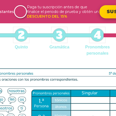
Paga tu suscripción antes de que
SU
stantes
finalice el periodo de prueba y obtén un
DESCUENTO DEL 15%
2
3
4
Quinto
Gramática
Pronombres
personales