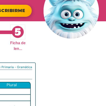
SCRIBIRME
5
Ficha de
len...