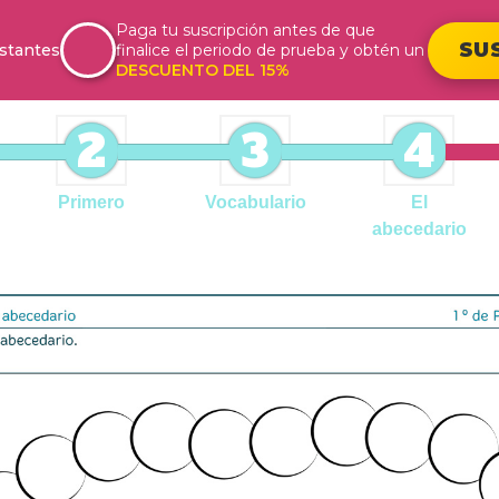
Paga tu suscripción antes de que
SU
stantes
finalice el periodo de prueba y obtén un
DESCUENTO DEL 15%
2
3
4
Primero
Vocabulario
El
abecedario